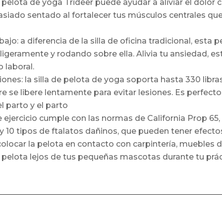
 pelota de yoga Trideer puede ayudar a aliviar el dolor cr
siado sentado al fortalecer tus músculos centrales qu
jo: a diferencia de la silla de oficina tradicional, esta 
igeramente y rodando sobre ella. Alivia tu ansiedad, est
 laboral.
es: la silla de pelota de yoga soporta hasta 330 libras.
re se libere lentamente para evitar lesiones. Es perfec
parto y el parto
e ejercicio cumple con las normas de California Prop 65
 10 tipos de ftalatos dañinos, que pueden tener efecto
locar la pelota en contacto con carpintería, muebles 
elota lejos de tus pequeñas mascotas durante tu prácti